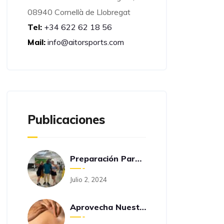
08940 Cornellà de Llobregat
Tel:
+34 622 62 18 56
Mail:
info@aitorsports.com
Publicaciones
Preparación Para La Oposición A Funcionario De Prisiones
Julio 2, 2024
Aprovecha Nuestra Promoción De Verano En Fit-Funtion